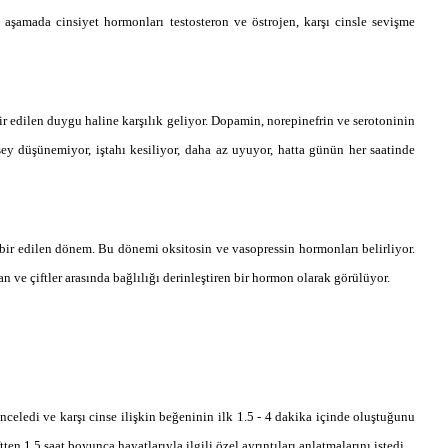
i aşamada cinsiyet hormonları testosteron ve östrojen, karşı cinsle sevişme
r edilen duygu haline karşılık geliyor. Dopamin, norepinefrin ve serotoninin
ey düşünemiyor, iştahı kesiliyor, daha az uyuyor, hatta günün her saatinde
bir edilen dönem. Bu dönemi oksitosin ve vasopressin hormonları belirliyor.
an ve çiftler arasında bağlılığı derinleştiren bir hormon olarak görülüyor.
celedi ve karşı cinse ilişkin beğeninin ilk 1.5 - 4 dakika içinde oluştuğunu
en 1.5 saat boyunca hayatlarıyla ilgili özel ayrıntıları anlatmalarını istedi.