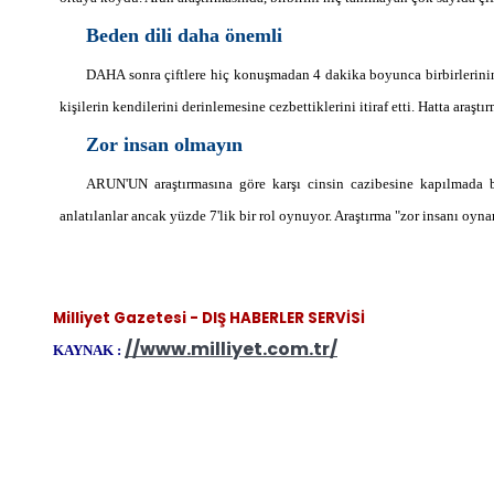
Beden dili daha önemli
DAHA sonra çiftlere hiç konuşmadan 4 dakika boyunca birbirlerinin
kişilerin kendilerini derinlemesine cezbettiklerini itiraf etti. Hatta araşt
Zor insan olmayın
ARUN'UN araştırmasına göre karşı cinsin cazibesine kapılmada 
anlatılanlar ancak yüzde 7'lik bir rol oynuyor. Araştırma "zor insanı o
Milliyet Gazetesi - DIŞ HABERLER SERVİSİ
//www.milliyet.com.tr/
KAYNAK :