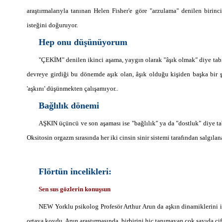
araştırmalarıyla tanınan Helen Fisher'e göre "arzulama" denilen birinc
isteğini doğuruyor.
Hep onu düşünüyorum
"ÇEKİM" denilen ikinci aşama, yaygın olarak "âşık olmak" diye tabi
devreye girdiği bu dönemde aşık olan, âşık olduğu kişiden başka bir ş
'aşkını' düşünmekten çalışamıyor..
Bağlılık dönemi
AŞKIN üçüncü ve son aşaması ise "bağlılık" ya da "dostluk" diye ta
Oksitosin orgazm sırasında her iki cinsin sinir sistemi tarafından salgılan
Flörtün incelikleri:
Sen sus gözlerin konuşsun
NEW Yorklu psikolog Profesör Arthur Arun da aşkın dinamiklerini in
ortaya koydu. Arun araştırmasında, birbirini hiç tanımayan çok sayıda çiftt