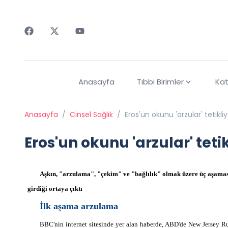
Faceebok
Twitter
Youtube
Anasayfa
Tıbbi Birimler
Kat
Anasayfa
/
Cinsel Sağlık
/
Eros'un okunu 'arzular' tetikli
Eros'un okunu 'arzular' teti
Aşkın, "arzulama", "çekim" ve "bağlılık" olmak üzere üç aşama
girdiği ortaya çıktı
İlk aşama arzulama
BBC'nin internet sitesinde yer alan haberde, ABD'de New Jersey R