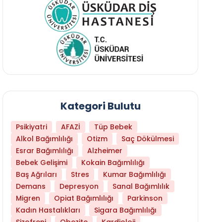
Kategori Bulutu
Psikiyatri
AFAZİ
Tüp Bebek
Alkol Bağımlılığı
Otizm
Saç Dökülmesi
Esrar Bağımlılığı
Alzheimer
Bebek Gelişimi
Kokain Bağımlılığı
Baş Ağrıları
Stres
Kumar Bağımlılığı
Hangi Yaşta Hangi Testi Yaptırmanız Gerekt
Demans
Depresyon
Sanal Bağımlılık
Migren
Opiat Bağımlılığı
Parkinson
Kadın Hastalıkları
Sigara Bağımlılığı