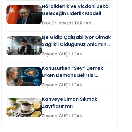
Nöroliderlik ve Vicdani Zekâ:
Geleceğin Liderlik Modeli
Prof.Dr. Nevzat TARHAN
İşe Gidip Çalışabiliyor Olmak
Sağlıklı Olduğunuz Anlamına
Gelir mi?
Zeynep GÜÇLÜCAN
Konuşurken “Şey” Demek
Erken Demans Belirtisi
Olabilir mi?
Zeynep GÜÇLÜCAN
Kahveye Limon Sıkmak
Zayıflatır mı?
Zeynep GÜÇLÜCAN