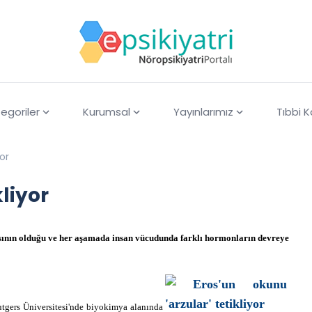
egoriler
Kurumsal
Yayınlarımız
Tıbbi 
yor
kliyor
sının olduğu ve her aşamada insan vücudunda farklı hormonların devreye
utgers Üniversitesi'nde biyokimya alanında