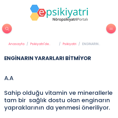
Anasayfa
/
Psikiyatri'de
/
Psikiyatri
/
ENGİNARIN
Tedavi
YARARLARI
Yöntemleri
BİTMİYOR
ENGİNARIN YARARLARI BİTMİYOR
A.A
Sahip olduğu vitamin ve minerallerle
tam bir sağlık dostu olan enginarın
yapraklarının da yenmesi öneriliyor.