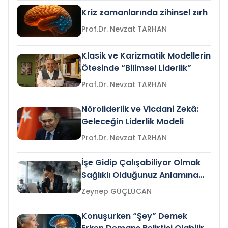
Kriz zamanlarında zihinsel zırh
Prof.Dr. Nevzat TARHAN
Klasik ve Karizmatik Modellerin
Ötesinde “Bilimsel Liderlik”
Prof.Dr. Nevzat TARHAN
Nöroliderlik ve Vicdani Zekâ:
Geleceğin Liderlik Modeli
Prof.Dr. Nevzat TARHAN
İşe Gidip Çalışabiliyor Olmak
Sağlıklı Olduğunuz Anlamına
Gelir mi?
Zeynep GÜÇLÜCAN
Konuşurken “Şey” Demek