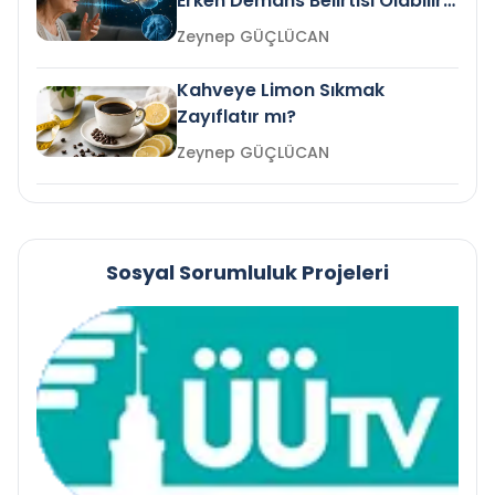
Erken Demans Belirtisi Olabilir
mi?
Zeynep GÜÇLÜCAN
Kahveye Limon Sıkmak
Zayıflatır mı?
Zeynep GÜÇLÜCAN
Sosyal Sorumluluk Projeleri