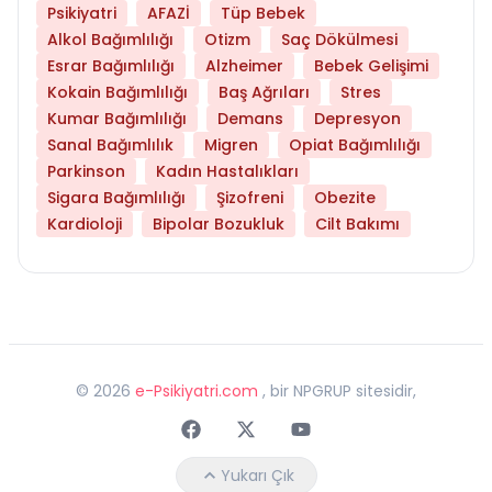
Psikiyatri
AFAZİ
Tüp Bebek
Alkol Bağımlılığı
Otizm
Saç Dökülmesi
Esrar Bağımlılığı
Alzheimer
Bebek Gelişimi
Kokain Bağımlılığı
Baş Ağrıları
Stres
Kumar Bağımlılığı
Demans
Depresyon
Sanal Bağımlılık
Migren
Opiat Bağımlılığı
Parkinson
Kadın Hastalıkları
Sigara Bağımlılığı
Şizofreni
Obezite
Kardioloji
Bipolar Bozukluk
Cilt Bakımı
©
2026
e-Psikiyatri.com
, bir NPGRUP sitesidir,
Faceebok
Twitter
Youtube
Yukarı Çık