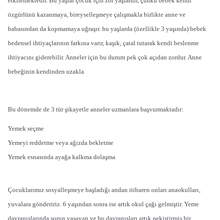
etkilemektedir. Bu yaşlar çocuk için zor yaşlardır, çünkü bebek kendi
özgürlünü kazanmaya, bireyselleşmeye çalışmakla birlikte anne ve
babasından da kopmamaya uğraşır. bu yaşlarda (özellikle 3 yaşında) bebek
bedensel ihtiyaçlarının farkına varır, kaşık, çatal tutarak kendi beslenme
ihtiyacını giderebilir. Anneler için bu durum pek çok açıdan zordur. Anne
bebeğinin kendinden uzakla
Bu dönemde de 3 tür şikayetle anneler uzmanlara başvurmaktadır:
Yemek seçme
Yemeyi reddetme veya ağızda bekletme
Yemek esnasında ayağa kalkma dolaşma
Çocuklarımız sosyalleşmeye başladığı andan itibaren onları anaokulları,
yuvalara göndeririz. 6 yaşından sonra ise artık okul çağı gelmiştir. Yeme
davranışlarında sorun yaşayan ve bu davranışları artık pekiştirmiş bir