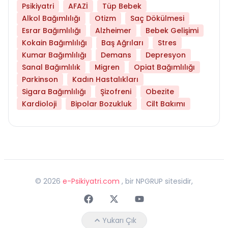
Psikiyatri
AFAZİ
Tüp Bebek
Alkol Bağımlılığı
Otizm
Saç Dökülmesi
Esrar Bağımlılığı
Alzheimer
Bebek Gelişimi
Kokain Bağımlılığı
Baş Ağrıları
Stres
Kumar Bağımlılığı
Demans
Depresyon
Sanal Bağımlılık
Migren
Opiat Bağımlılığı
Parkinson
Kadın Hastalıkları
Sigara Bağımlılığı
Şizofreni
Obezite
Kardioloji
Bipolar Bozukluk
Cilt Bakımı
©
2026
e-Psikiyatri.com
, bir NPGRUP sitesidir,
Faceebok
Twitter
Youtube
Yukarı Çık