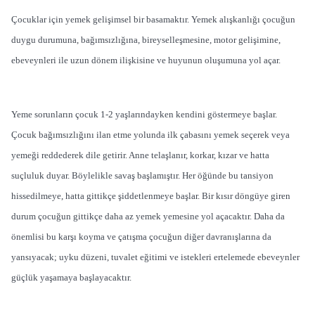
Çocuklar için yemek gelişimsel bir basamaktır. Yemek alışkanlığı çocuğun
duygu durumuna, bağımsızlığına, bireyselleşmesine, motor gelişimine,
ebeveynleri ile uzun dönem ilişkisine ve huyunun oluşumuna yol açar.
Yeme sorunların çocuk 1-2 yaşlarındayken kendini göstermeye başlar.
Çocuk bağımsızlığını ilan etme yolunda ilk çabasını yemek seçerek veya
yemeği reddederek dile getirir. Anne telaşlanır, korkar, kızar ve hatta
suçluluk duyar. Böylelikle savaş başlamıştır. Her öğünde bu tansiyon
hissedilmeye, hatta gittikçe şiddetlenmeye başlar. Bir kısır döngüye giren
durum çocuğun gittikçe daha az yemek yemesine yol açacaktır. Daha da
önemlisi bu karşı koyma ve çatışma çocuğun diğer davranışlarına da
yansıyacak; uyku düzeni, tuvalet eğitimi ve istekleri ertelemede ebeveynler
güçlük yaşamaya başlayacaktır.