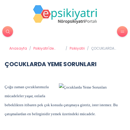
Anasayfa
/
Psikiyatri'de
/
Psikiyatri
/
ÇOCUKLARDA
Tedavi
YEME SORUNLARI
Yöntemleri
ÇOCUKLARDA YEME SORUNLARI
Çoğu zaman çocuklarımızla
mücadeleler yaşar, onlarla
bebeklikten itibaren pek çok konuda çatışmaya gireriz, ister istemez. Bu
çatışmalardan en belirginidir yemek üzerindeki mücadele.