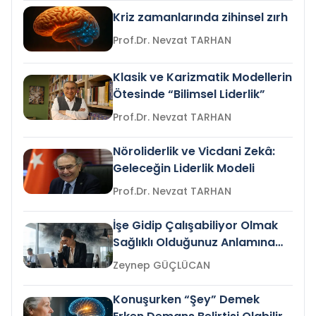
Kriz zamanlarında zihinsel zırh
Prof.Dr. Nevzat TARHAN
Klasik ve Karizmatik Modellerin
Ötesinde “Bilimsel Liderlik”
Prof.Dr. Nevzat TARHAN
Nöroliderlik ve Vicdani Zekâ:
Geleceğin Liderlik Modeli
Prof.Dr. Nevzat TARHAN
İşe Gidip Çalışabiliyor Olmak
Sağlıklı Olduğunuz Anlamına
Gelir mi?
Zeynep GÜÇLÜCAN
Konuşurken “Şey” Demek