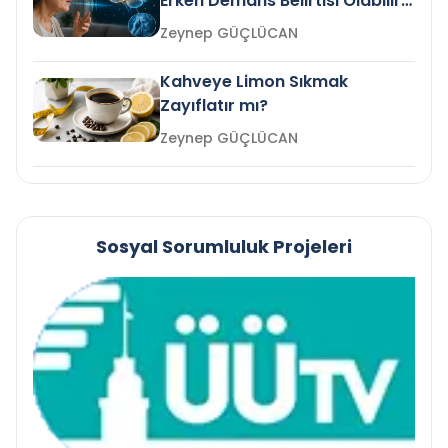
Erken Demans Belirtisi Olabilir
mi?
Zeynep GÜÇLÜCAN
Kahveye Limon Sıkmak
Zayıflatır mı?
Zeynep GÜÇLÜCAN
Sosyal Sorumluluk Projeleri