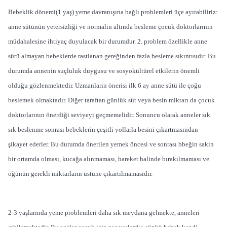
Bebeklik dönemi(1 yaş) yeme davranışına bağlı problemleri üçe ayırabiliriz:
anne sütünün yetersizliği ve normalin altında besleme çocuk doktorlarının
müdahalesine ihtiyaç duyulacak bir durumdur. 2. problem özellikle anne
sütü almayan bebeklerde rastlanan gereğinden fazla besleme sıkıntısıdır. Bu
durumda annenin suçluluk duygusu ve sosyokültürel etkilerin önemli
olduğu gözlenmektedir. Uzmanların önerisi ilk 6 ay anne sütü ile çoğu
beslemek olmaktadır. Diğer taraftan günlük süt veya besin miktarı da çocuk
doktorlarının önerdiği seviyeyi geçmemelidir. Sonuncu olarak anneler sık
sık beslenme sonrası bebeklerin çeşitli yollarla besini çıkartmasından
şikayet ederler. Bu durumda önerilen yemek öncesi ve sonrası bbeğin sakin
bir ortamda olması, kucağa alınmaması, hareket halinde bırakılmaması ve
öğünün gerekli miktarların üstüne çıkartılmamasıdır.
2-3 yaşlarında yeme problemleri daha sık meydana gelmekte, anneleri