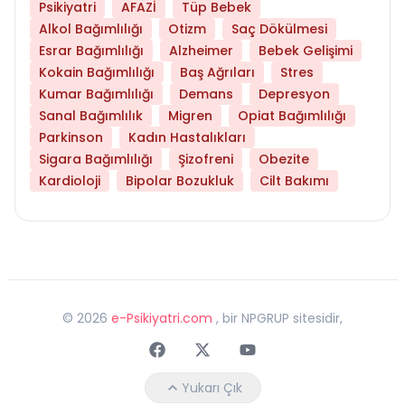
Psikiyatri
AFAZİ
Tüp Bebek
Alkol Bağımlılığı
Otizm
Saç Dökülmesi
Esrar Bağımlılığı
Alzheimer
Bebek Gelişimi
Kokain Bağımlılığı
Baş Ağrıları
Stres
Kumar Bağımlılığı
Demans
Depresyon
Sanal Bağımlılık
Migren
Opiat Bağımlılığı
Parkinson
Kadın Hastalıkları
Sigara Bağımlılığı
Şizofreni
Obezite
Kardioloji
Bipolar Bozukluk
Cilt Bakımı
©
2026
e-Psikiyatri.com
, bir NPGRUP sitesidir,
Faceebok
Twitter
Youtube
Yukarı Çık