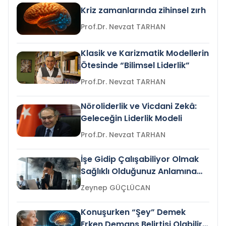
Kriz zamanlarında zihinsel zırh
Prof.Dr. Nevzat TARHAN
Klasik ve Karizmatik Modellerin
Ötesinde “Bilimsel Liderlik”
Prof.Dr. Nevzat TARHAN
Nöroliderlik ve Vicdani Zekâ:
Geleceğin Liderlik Modeli
Prof.Dr. Nevzat TARHAN
İşe Gidip Çalışabiliyor Olmak
Sağlıklı Olduğunuz Anlamına
Gelir mi?
Zeynep GÜÇLÜCAN
Konuşurken “Şey” Demek
Erken Demans Belirtisi Olabilir