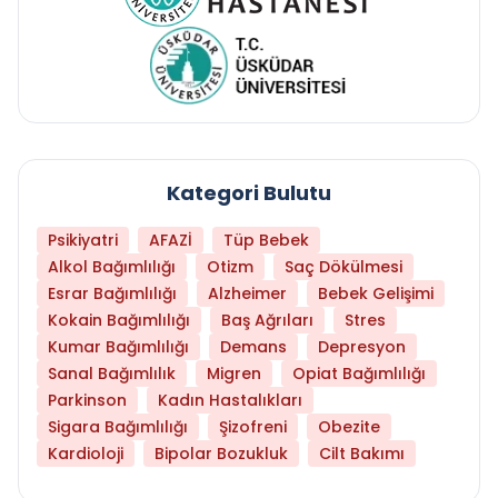
Kategori Bulutu
Psikiyatri
AFAZİ
Tüp Bebek
Alkol Bağımlılığı
Otizm
Saç Dökülmesi
Esrar Bağımlılığı
Alzheimer
Bebek Gelişimi
Kokain Bağımlılığı
Baş Ağrıları
Stres
Kumar Bağımlılığı
Demans
Depresyon
Sanal Bağımlılık
Migren
Opiat Bağımlılığı
Parkinson
Kadın Hastalıkları
Sigara Bağımlılığı
Şizofreni
Obezite
Kardioloji
Bipolar Bozukluk
Cilt Bakımı