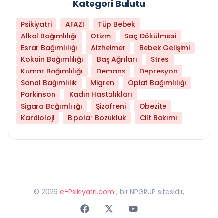
Kategori Bulutu
Psikiyatri
AFAZİ
Tüp Bebek
Alkol Bağımlılığı
Otizm
Saç Dökülmesi
Esrar Bağımlılığı
Alzheimer
Bebek Gelişimi
Kokain Bağımlılığı
Baş Ağrıları
Stres
Kumar Bağımlılığı
Demans
Depresyon
Sanal Bağımlılık
Migren
Opiat Bağımlılığı
Parkinson
Kadın Hastalıkları
Sigara Bağımlılığı
Şizofreni
Obezite
Kardioloji
Bipolar Bozukluk
Cilt Bakımı
©
2026
e-Psikiyatri.com
, bir NPGRUP sitesidir,