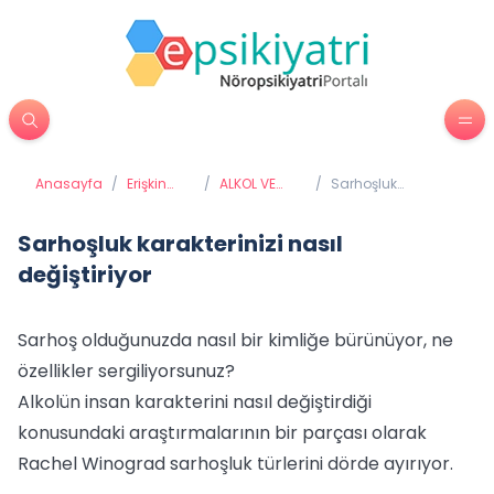
Anasayfa
/
Erişkin
/
ALKOL VE
/
Sarhoşluk
Psikiyatrisi
MADDE
karakterinizi nasıl
BAĞIMLILIĞI
değiştiriyor
Sarhoşluk karakterinizi nasıl
değiştiriyor
Sarhoş olduğunuzda nasıl bir kimliğe bürünüyor, ne
özellikler sergiliyorsunuz?
Alkolün insan karakterini nasıl değiştirdiği
konusundaki araştırmalarının bir parçası olarak
Rachel Winograd sarhoşluk türlerini dörde ayırıyor.