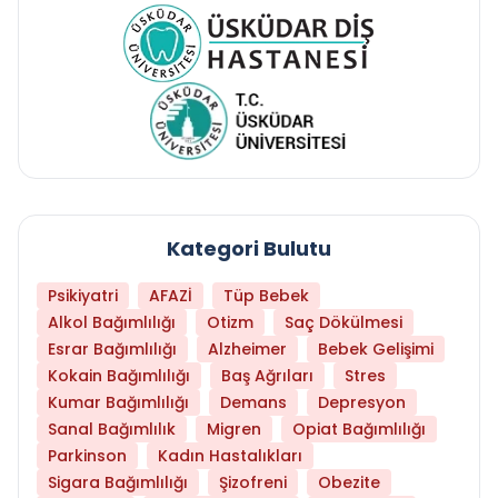
Kategori Bulutu
Psikiyatri
AFAZİ
Tüp Bebek
Alkol Bağımlılığı
Otizm
Saç Dökülmesi
Esrar Bağımlılığı
Alzheimer
Bebek Gelişimi
Kokain Bağımlılığı
Baş Ağrıları
Stres
Kumar Bağımlılığı
Demans
Depresyon
Sanal Bağımlılık
Migren
Opiat Bağımlılığı
Parkinson
Kadın Hastalıkları
Sigara Bağımlılığı
Şizofreni
Obezite