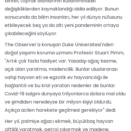
birinin, toprak alanlarının kullanımındaki
değişikliklerden kaynaklandığı iddia ediliyor. Bunun
sonucunda da bilim insanları, her yıl dünya nüfusunu
etkileyecek beş ya da altı yeni pandeminin ortaya
çıkabileceğini söylüyor.
The Observer'a konuşan Duke Üniversitesi'nden
doğal yaşamı koruma uzmanı Profesör Stuart Pimm,
"Artık çok fazla faaliyet var. Yasadışı ağaç kesme,
açık alan yaratma, madencilik. Bunlar uluslararası
vahşi hayvan eti ve egzotik ev hayvancılığı ile
bağlantılı ve bu krizi yaratan nedenler de bunlar.
Covid-19 salgını dünyaya trilyonlarca dolara mal oldu
ve şimdiden neredeyse bir milyon kişiyi öldürdü.
Açıkça acilen harekete geçilmesi gerekiyor" dedi.
Her yıl, palmiye ağacı ekmek, büyükbaş hayvan
çiftliği yaratmak, petrol çıkarmak ve madene,