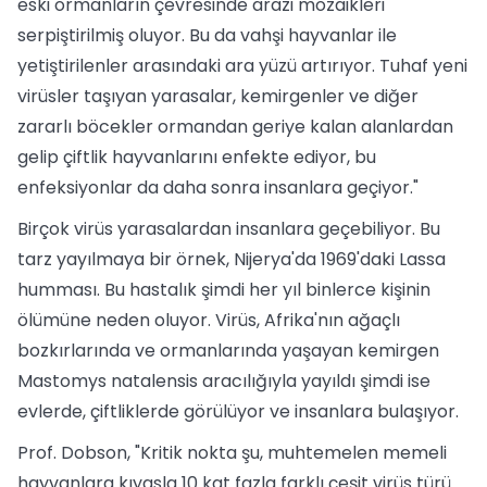
eski ormanların çevresinde arazi mozaikleri
serpiştirilmiş oluyor. Bu da vahşi hayvanlar ile
yetiştirilenler arasındaki ara yüzü artırıyor. Tuhaf yeni
virüsler taşıyan yarasalar, kemirgenler ve diğer
zararlı böcekler ormandan geriye kalan alanlardan
gelip çiftlik hayvanlarını enfekte ediyor, bu
enfeksiyonlar da daha sonra insanlara geçiyor."
Birçok virüs yarasalardan insanlara geçebiliyor. Bu
tarz yayılmaya bir örnek, Nijerya'da 1969'daki Lassa
humması. Bu hastalık şimdi her yıl binlerce kişinin
ölümüne neden oluyor. Virüs, Afrika'nın ağaçlı
bozkırlarında ve ormanlarında yaşayan kemirgen
Mastomys natalensis aracılığıyla yayıldı şimdi ise
evlerde, çiftliklerde görülüyor ve insanlara bulaşıyor.
Prof. Dobson, "Kritik nokta şu, muhtemelen memeli
hayvanlara kıyasla 10 kat fazla farklı çeşit virüs türü