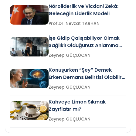
Nöroliderlik ve Vicdani Zekâ:
Geleceğin Liderlik Modeli
Prof.Dr. Nevzat TARHAN
İşe Gidip Çalışabiliyor Olmak
Sağlıklı Olduğunuz Anlamına
Gelir mi?
Zeynep GÜÇLÜCAN
Konuşurken “Şey” Demek
Erken Demans Belirtisi Olabilir
mi?
Zeynep GÜÇLÜCAN
Kahveye Limon Sıkmak
Zayıflatır mı?
Zeynep GÜÇLÜCAN