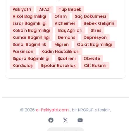
Psikiyatri
AFAZİ
Tüp Bebek
Alkol Bağımlılığı
Otizm
Saç Dökülmesi
Esrar Bağımlılığı
Alzheimer
Bebek Gelişimi
Kokain Bağımlılığı
Baş Ağrıları
Stres
Kumar Bağımlılığı
Demans
Depresyon
Sanal Bağımlılık
Migren
Opiat Bağımlılığı
Parkinson
Kadın Hastalıkları
Sigara Bağımlılığı
Şizofreni
Obezite
Kardioloji
Bipolar Bozukluk
Cilt Bakımı
©
2026
e-Psikiyatri.com
, bir NPGRUP sitesidir,
Faceebok
Twitter
Youtube