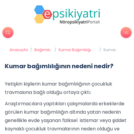
Anasayfa
/
Bağımlılık
/
Kumar Bağımlılığı
/
Kumar
Tedavisi
Nedir, Tedavi
bağımlılığının
Yöntemleri Nelerdir? |
nedeni
e-Psikiyatri
nedir?
Kumar bağımlılığının nedeni nedir?
Yetişkin kişilerin kumar bağımlılığının çocukluk
travmasına bağlı olduğu ortaya çıktı.
Araştırmacılara yaptıkları çalışmalarda erkeklerde
görülen kumar bağımlılığın altında yatan nedenin
genellikle evde yaşanan fiziksel istismar veya şiddet
kaynaklı çocukluk travmalarının neden olduğu ve