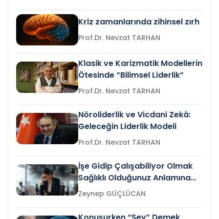
Kriz zamanlarında zihinsel zırh
Prof.Dr. Nevzat TARHAN
Klasik ve Karizmatik Modellerin
Ötesinde “Bilimsel Liderlik”
Prof.Dr. Nevzat TARHAN
Nöroliderlik ve Vicdani Zekâ:
Geleceğin Liderlik Modeli
Prof.Dr. Nevzat TARHAN
İşe Gidip Çalışabiliyor Olmak
Sağlıklı Olduğunuz Anlamına
Gelir mi?
Zeynep GÜÇLÜCAN
Konuşurken “Şey” Demek