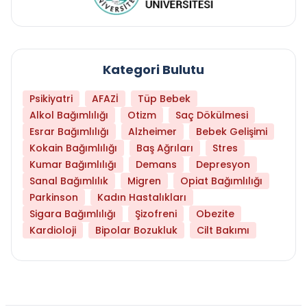
Kategori Bulutu
Psikiyatri
AFAZİ
Tüp Bebek
Alkol Bağımlılığı
Otizm
Saç Dökülmesi
Esrar Bağımlılığı
Alzheimer
Bebek Gelişimi
Kokain Bağımlılığı
Baş Ağrıları
Stres
Kumar Bağımlılığı
Demans
Depresyon
Sanal Bağımlılık
Migren
Opiat Bağımlılığı
Parkinson
Kadın Hastalıkları
Sigara Bağımlılığı
Şizofreni
Obezite
Kardioloji
Bipolar Bozukluk
Cilt Bakımı