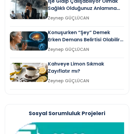
İşe Gidip Çalışabiliyor Olmak
Sağlıklı Olduğunuz Anlamına
Gelir mi?
Zeynep GÜÇLÜCAN
Konuşurken “Şey” Demek
Erken Demans Belirtisi Olabilir
mi?
Zeynep GÜÇLÜCAN
Kahveye Limon Sıkmak
Zayıflatır mı?
Zeynep GÜÇLÜCAN
Sosyal Sorumluluk Projeleri