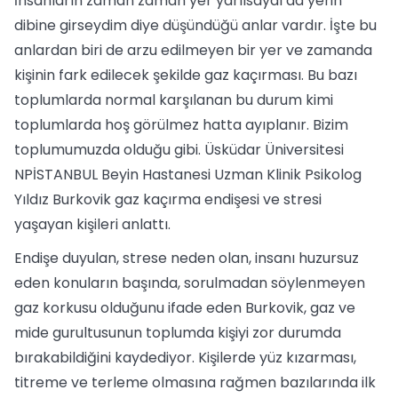
İnsanların zaman zaman yer yarılsaydı da yerin
dibine girseydim diye düşündüğü anlar vardır. İşte bu
anlardan biri de arzu edilmeyen bir yer ve zamanda
kişinin fark edilecek şekilde gaz kaçırması. Bu bazı
toplumlarda normal karşılanan bu durum kimi
toplumlarda hoş görülmez hatta ayıplanır. Bizim
toplumumuzda olduğu gibi. Üsküdar Üniversitesi
NPİSTANBUL Beyin Hastanesi Uzman Klinik Psikolog
Yıldız Burkovik gaz kaçırma endişesi ve stresi
yaşayan kişileri anlattı.
Endişe duyulan, strese neden olan, insanı huzursuz
eden konuların başında, sorulmadan söylenmeyen
gaz korkusu olduğunu ifade eden Burkovik, gaz ve
mide gurultusunun toplumda kişiyi zor durumda
bırakabildiğini kaydediyor. Kişilerde yüz kızarması,
titreme ve terleme olmasına rağmen bazılarında ilk