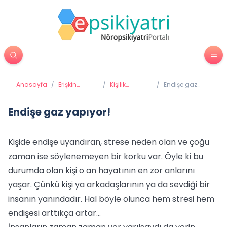
Anasayfa
/
Erişkin
/
Kişilik
/
Endişe gaz
Psikiyatrisi
Bozuklukları
yapıyor!
Endişe gaz yapıyor!
Kişide endişe uyandıran, strese neden olan ve çoğu
zaman ise söylenemeyen bir korku var. Öyle ki bu
durumda olan kişi o an hayatının en zor anlarını
yaşar. Çünkü kişi ya arkadaşlarının ya da sevdiği bir
insanın yanındadır. Hal böyle olunca hem stresi hem
endişesi arttıkça artar…