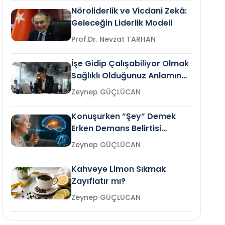
Nöroliderlik ve Vicdani Zekâ:
Geleceğin Liderlik Modeli
Prof.Dr. Nevzat TARHAN
İşe Gidip Çalışabiliyor Olmak
Sağlıklı Olduğunuz Anlamına
Gelir mi?
Zeynep GÜÇLÜCAN
Konuşurken “Şey” Demek
Erken Demans Belirtisi
Olabilir mi?
Zeynep GÜÇLÜCAN
Kahveye Limon Sıkmak
Zayıflatır mı?
Zeynep GÜÇLÜCAN