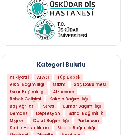
Kategori Bulutu
Psikiyatri
AFAZİ
Tüp Bebek
Alkol Bağımlılığı
Otizm
Saç Dökülmesi
Esrar Bağımlılığı
Alzheimer
Bebek Gelişimi
Kokain Bağımlılığı
Baş Ağrıları
Stres
Kumar Bağımlılığı
Daha Az Protein Tüketmek Yaşlanmayı Yava
Demans
Depresyon
Sanal Bağımlılık
Migren
Opiat Bağımlılığı
Parkinson
Kadın Hastalıkları
Sigara Bağımlılığı