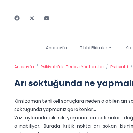
Faceebok
Twitter
Youtube
Anasayfa
Tıbbi Birimler
Kat
Anasayfa
/
Psikiyatri'de Tedavi Yöntemleri
/
Psikiyatri
/
Arı soktuğunda ne yapmalı
Kimi zaman tehlikeli sonuçlara neden olabilen arı s
soktuğunda yapmanız gerekenler...
Yaz aylarında sık sık yaşanan arı sokmaları doğ
alınabiliyor. Burada kritik nokta arı sokan kişin